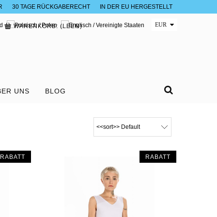
R
30 TAGE RÜCKGABERECHT
IN DER EU HERGESTELLT
WARENKORB:
(LEER)
BER UNS
BLOG
RABATT
RABATT