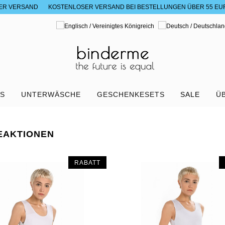
ER VERSAND
KOSTENLOSER VERSAND BEI BESTELLUNGEN ÜBER 55 EU
RS
UNTERWÄSCHE
GESCHENKESETS
SALE
Ü
EAKTIONEN
RABATT