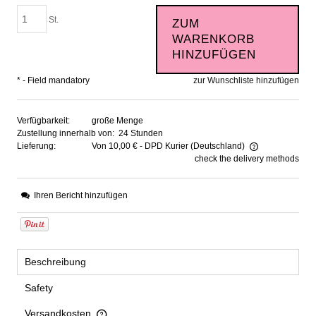
St.
ZUM
WARENKORB
HINZUFÜGEN
*
- Field mandatory
zur Wunschliste hinzufügen
Verfügbarkeit:
große Menge
Zustellung innerhalb von:
24 Stunden
Lieferung:
Von 10,00 €
- DPD Kurier
(Deutschland)
check the delivery methods
The price does not include any possible payment costs
Ihren Bericht hinzufügen
Beschreibung
Safety
Versandkosten