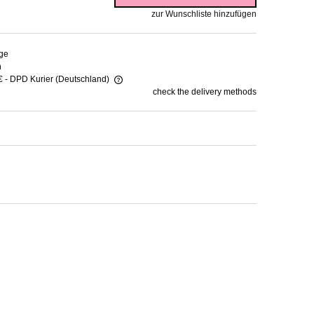
zur Wunschliste hinzufügen
ge
n
€
- DPD Kurier
(Deutschland)
check the delivery methods
ot include any possible