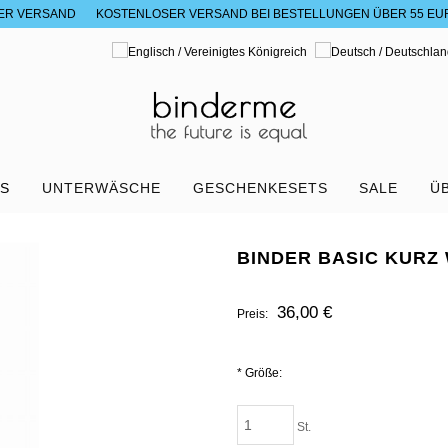
ER VERSAND
KOSTENLOSER VERSAND BEI BESTELLUNGEN ÜBER 55 EU
RS
UNTERWÄSCHE
GESCHENKESETS
SALE
Ü
BINDER BASIC KURZ
36,00 €
Preis:
*
Größe:
St.