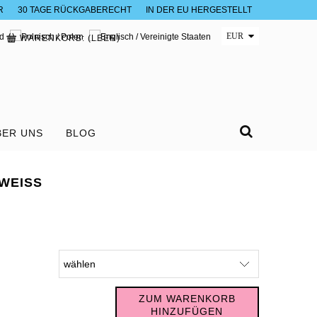
R
30 TAGE RÜCKGABERECHT
IN DER EU HERGESTELLT
WARENKORB:
(LEER)
BER UNS
BLOG
 WEISS
ZUM WARENKORB
HINZUFÜGEN