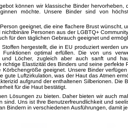
gebot können wir klassische Binder hervorheben, di
ginnen möchte. Unsere Binder sind von höchste
e Person geeignet, die eine flachere Brust wünscht,
nd nichtbinäre Personen aus der LGBTQ+ Community. D
ch für den täglichen Gebrauch geeignet und ermögli
offen hergestellt, die in EU produziert werden und
e Funktionen optimal erfüllen. Die von uns ver
nd Löcher, zugleich aber auch sanft und hautf
richtige Elastizität des Binders und seine perfekte
de Körbchengröße geeignet. Unsere Binder verfügen
 gute Luftzirkulation, was der Haut das Atmen ermög
kterizid aufgrund der enthaltenen Silberionen. Di
rheit für die Haut bestätigt.
hen Lösungen zu bieten. Daher bieten wir auch maß
sind. Uns ist Ihre Benutzerfreundlichkeit und seel
an Bindern in verschiedenen Ausführungen, damit jed