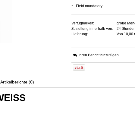
*
- Field mandatory
Verfügbarkeit:
große Men
Zustellung innerhalb von:
24 Stunde
Lieferung:
Von 10,00 
The price does n
payment costs
Ihren Bericht hinzufügen
Artikelberichte (0)
WEISS
rice does not include any possible
ent costs