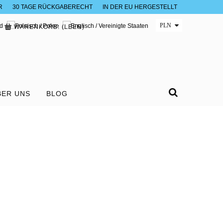
R
30 TAGE RÜCKGABERECHT
IN DER EU HERGESTELLT
WARENKORB:
(LEER)
BER UNS
BLOG